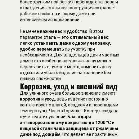
более хрупким при резких перепадах нагрева и
охлаждения, стальная конструкция сохраняет
рабочие свойства и форму даже при
интенсивном использовании.
Не менее важны
вес и удобство
. В этом
параметре
сталь — это оптимальный вес:
легко установить даже одному человеку,
удобно перемещать
по участку при
необходимости. Для владельцев дач и частных
домов это особенно актуально: чашу можно
переставить в нужное место, изменить зону
отдыха или убрать изделие на хранение без
лишних сложностей.
Коррозия, уход и внешний вид
Для уличного очага большое значение имеют
коррозия и уход
, ведь изделие постоянно
контактирует с влагой, осадками и перепадами
температуры. Чаша «Ториэль - Костёр» создана
с учетом этих условий.
Благодаря
антикоррозионному покрытию до 1200 °C и
пищевой стали чаша защищена от ржавчины
даже под дождём
, что делает ее практичным