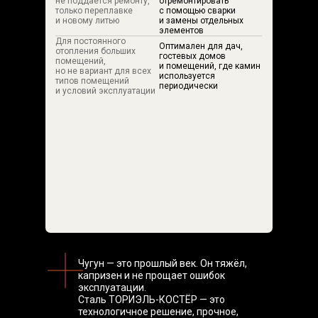
не поддается ремонту,
отремонтировать
только переплавке
с помощью сварки
и новому литью
и замены отдельных
элементов
Для постоянного
Оптимален для дач,
отопления больших
гостевых домов
помещений,
и помещений, где камин
но не вариант для всех
используется
типов помещений
периодически
и условий эксплуатации
Чугун — это прошлый век. Он тяжёл,
капризен и не прощает ошибок
эксплуатации.
Сталь ТОРИЭЛЬ-КОСТЁР — это
технологичное решение, прочное,