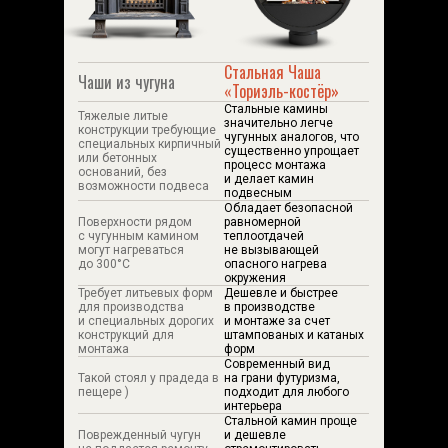
Стальная Чаша
Чаши из чугуна
«Ториэль-костёр»
Стальные камины
Тяжелые литые
значительно легче
конструкции требующие
чугунных аналогов, что
специальных кирпичный
существенно упрощает
или бетонных
процесс монтажа
оснований, без
и делает камин
возможности подвеса
подвесным
Обладает безопасной
Поверхности рядом
равномерной
с чугунным камином
теплоотдачей
могут нагреваться
не вызывающей
до 300°C
опасного нагрева
окружения
Требует литьевых форм
Дешевле и быстрее
для производства
в производстве
и специальных дорогих
и монтаже за счет
конструкций для
штампованых и катаных
монтажа
форм
Современный вид
Такой стоял у прадеда в
на грани футуризма,
пещере )
подходит для любого
интерьера
Стальной камин проще
Поврежденный чугун
и дешевле