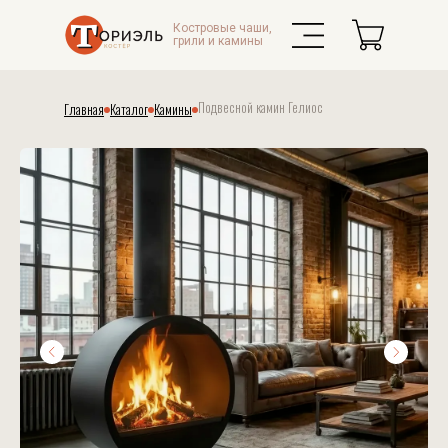
Костровые чаши,
грили и камины
Подвесной камин Гелиос
Главная
Каталог
Камины