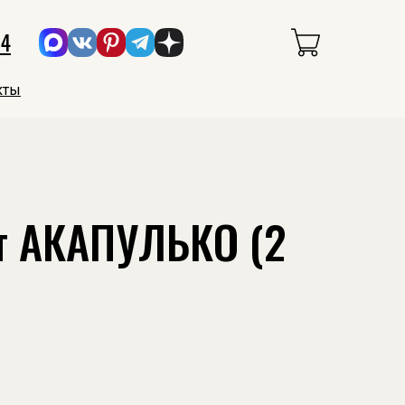
34
кты
т АКАПУЛЬКО (2