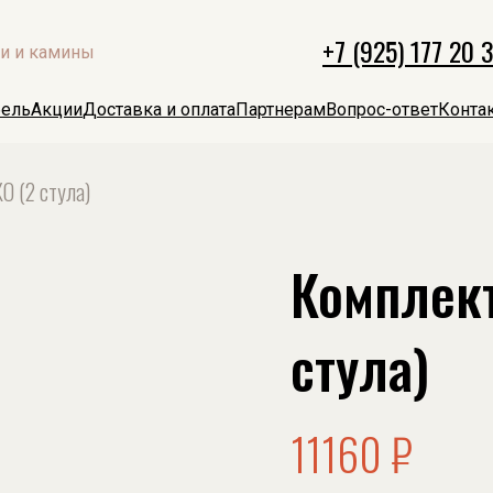
+7 (925) 177 20 34
+7 (925) 177 20 
ли и камины
ель
Акции
Доставка и оплата
Партнерам
Вопрос-ответ
Конта
 (2 стула)
Комплек
стула)
11160
₽