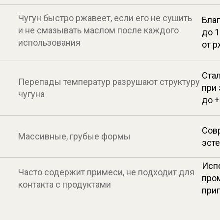
Чугун быстро ржавеет, если его не сушить
Бла
и не смазывать маслом после каждого
до 1
использования
от 
Стал
Перепады температур разрушают структуру
при 
чугуна
до +
Сов
Массивные, грубые формы
эст
Исп
Часто содержит примеси, не подходит для
про
контакта с продуктами
при