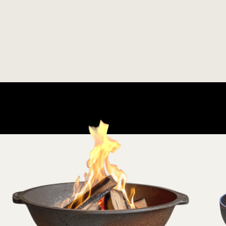
Н/Д
Н/Д
Неограничен
ТМ Альфарт