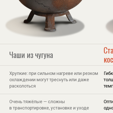
Ст
Чаши из чугуна
ко
Хрупкие: при сильном нагреве или резком
Гибк
охлаждении могут треснуть или даже
толщ
расколоться
темп
Очень тяжёлые — сложны
Опти
в транспортировке, установке и уходе
одн