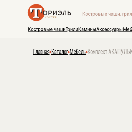
Костровые чаши, гри
Костровые чаши
Грили
Камины
Аксессуары
Меб
Главная
Каталог
Мебель
Комплект АКАПУЛЬКО