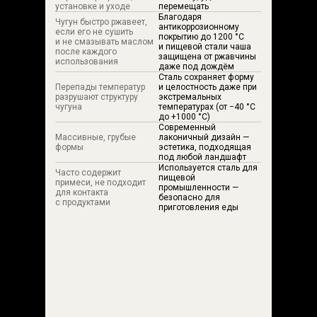
установке и уходе
перемещать
Благодаря
Чугун быстро ржавеет,
антикоррозионному
если его не сушить
покрытию до 1200 °C
и не смазывать маслом
и пищевой стали чаша
после каждого
защищена от ржавчины
использования
даже под дождём
Сталь сохраняет форму
Перепады температур
и целостность даже при
разрушают структуру
экстремальных
чугуна
температурах (от −40 °C
до +1000 °C)
Современный
Массивные, грубые
лаконичный дизайн —
формы
эстетика, подходящая
под любой ландшафт
Используется сталь для
Часто содержит
пищевой
примеси, не подходит
промышленности —
для контакта
безопасно для
с продуктами
приготовления еды