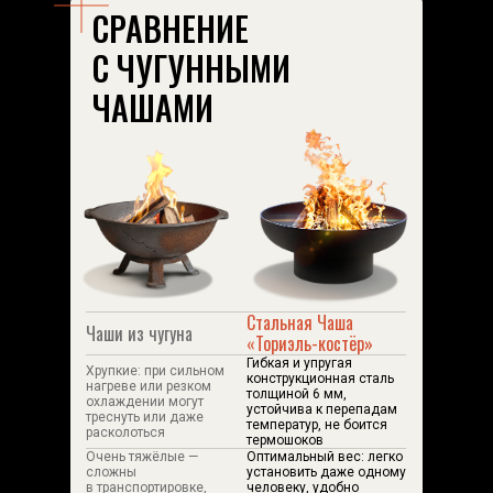
СРАВНЕНИЕ
С ЧУГУННЫМИ
ЧАШАМИ
Стальная Чаша
Чаши из чугуна
«Ториэль-костёр»
Гибкая и упругая
Хрупкие: при сильном
конструкционная сталь
нагреве или резком
толщиной 6 мм,
охлаждении могут
устойчива к перепадам
треснуть или даже
температур, не боится
расколоться
термошоков
Очень тяжёлые —
Оптимальный вес: легко
сложны
установить даже одному
в транспортировке,
человеку, удобно